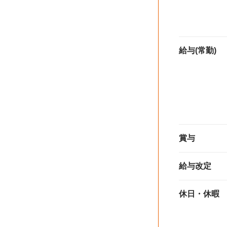
給与(常勤)
賞与
給与改定
休日・休暇