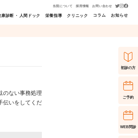
当院について
採用情報
お問い合わせ
コラム
お知らせ
健康診断
・
人間ドック
栄養指導
クリニック
初診の方
駄のない事務処理
ご予約
手伝いをしてくだ
WEB問診