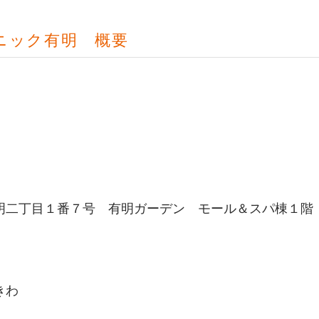
ニック有明 概要
明二丁目１番７号 有明ガーデン モール＆スパ棟１階
きわ