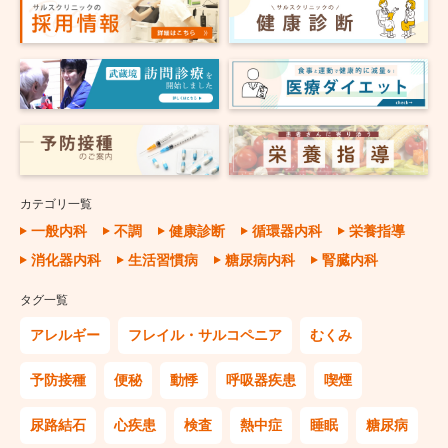
カテゴリ一覧
一般内科
不調
健康診断
循環器内科
栄養指導
消化器内科
生活習慣病
糖尿病内科
腎臓内科
タグ一覧
アレルギー
フレイル・サルコペニア
むくみ
予防接種
便秘
動悸
呼吸器疾患
喫煙
尿路結石
心疾患
検査
熱中症
睡眠
糖尿病