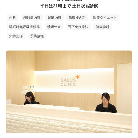
平日は21時まで 土日祝も診察
内科
糖尿病内科
腎臓内科
循環器内科
医療ダイエット
睡眠時無呼吸症候群
禁煙外来
舌下免疫療法
健康診断
栄養指導
予防接種