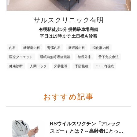
サルスクリニック有明
有明駅徒歩5分 提携駐車場完備
平日は19時まで 土日祝も診察
内科
糖尿病内科
腎臓内科
循環器内科
消化器内科
医療ダイエット
睡眠時無呼吸症候群
禁煙外来
舌下免疫療法
健康診断
人間ドック
栄養指導
予防接種
CT・内視鏡
おすすめ記事
RSウイルスワクチン「アレック
スビー」とは？～高齢者にとって