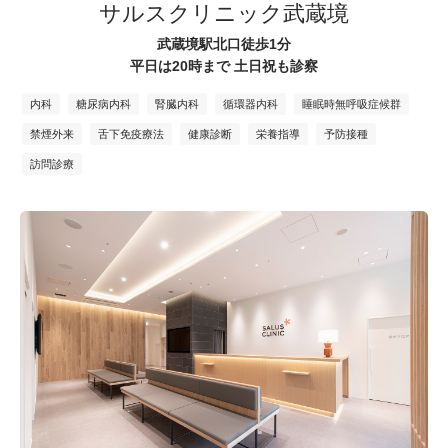
サルスクリニック武蔵境
武蔵境駅北口徒歩1分
平日は20時まで 土日祝も診察
内科
糖尿病内科
腎臓内科
循環器内科
睡眠時無呼吸症候群
禁煙外来
舌下免疫療法
健康診断
栄養指導
予防接種
訪問診療