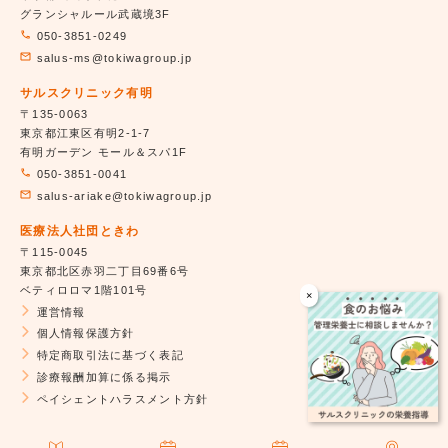
グランシャルール武蔵境3F
050-3851-0249
salus-ms@tokiwagroup.jp
サルスクリニック有明
〒135-0063
東京都江東区有明2-1-7
有明ガーデン モール＆スパ1F
050-3851-0041
salus-ariake@tokiwagroup.jp
医療法人社団ときわ
〒115-0045
東京都北区赤羽二丁目69番6号
ベティロロマ1階101号
×
運営情報
個人情報保護方針
特定商取引法に基づく表記
診療報酬加算に係る掲示
ペイシェントハラスメント方針