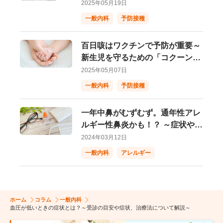
の新たな選択肢～
2025年05月19日
一般内科
予防接種
百日咳はワクチンで予防が重要～
新生児を守るための「コクーン戦
略」とは？～
2025年05月07日
一般内科
予防接種
一年中鼻がむずむず。通年性アレ
ルギー性鼻炎かも！？ ～症状や原
因、治療などの基本を解説ー
2024年03月12日
一般内科
アレルギー
ホーム
コラム
一般内科
血圧が低いときの症状とは？～受診の目安や症状、治療法について解説～