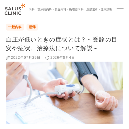
内科・
糖尿病内科・
腎臓内科・
循環器内科・
腹膜透析・
健康診断
一般内科
動悸
血圧が低いときの症状とは？～受診の目
安や症状、治療法について解説～
2022年07月29日
2026年8月4日