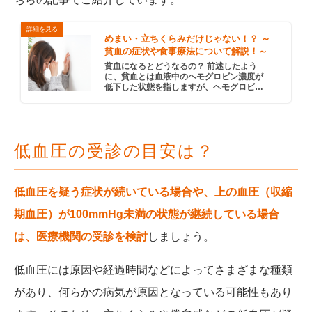
めまい・立ちくらみだけじゃない！？ ～
貧血の症状や食事療法について解説！～
貧血になるとどうなるの？ 前述したよう
に、貧血とは血液中のヘモグロビン濃度が
低下した状態を指しますが、ヘモグロビン
は主に、鉄を含む「ヘム」という色素と
「たんぱく質」が結合した「ヘムタンパク
質」で構成されています。このヘム […]
低血圧の受診の目安は？
低血圧を疑う症状が続いている場合や、上の血圧（収縮
期血圧）が100mmHg未満の状態が継続している場合
は、医療機関の受診を検討
しましょう。
低血圧には原因や経過時間などによってさまざまな種類
があり、何らかの病気が原因となっている可能性もあり