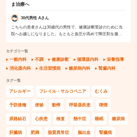
ま治療へ
30代男性 Aさん
こちらの患者さんは30歳代の男性で、健康診断受診のために当
院へお越しになりました。もともと血圧が高めで降圧剤を服用
していたほか、近年は体...
カテゴリ一覧
一般内科
不調
健康診断
循環器内科
栄養指導
消化器内科
生活習慣病
糖尿病内科
腎臓内科
タグ一覧
アレルギー
フレイル・サルコペニア
むくみ
予防接種
便秘
動悸
呼吸器疾患
喫煙
尿路結石
心疾患
検査
熱中症
睡眠
糖尿病
肝臓病
肥満
脂質異常症
脳出血
腎臓病