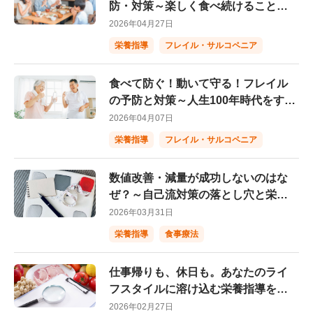
防・対策～楽しく食べ続けることが
健康寿命の延伸につながる～
2026年04月27日
栄養指導
フレイル・サルコペニア
食べて防ぐ！動いて守る！フレイル
の予防と対策～人生100年時代をすこ
やかに生きるために～
2026年04月07日
栄養指導
フレイル・サルコペニア
数値改善・減量が成功しないのはな
ぜ？～自己流対策の落とし穴と栄養
指導による成功事例～
2026年03月31日
栄養指導
食事療法
仕事帰りも、休日も。あなたのライ
フスタイルに溶け込む栄養指導を。
～サルスクリニックの強みとは？～
2026年02月27日