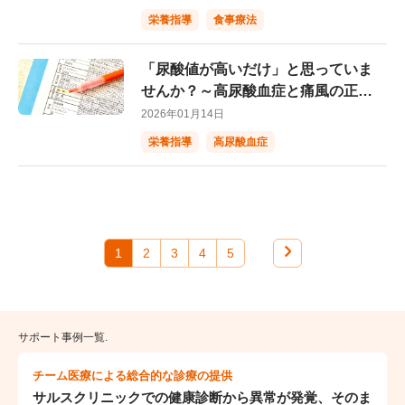
栄養指導
食事療法
「尿酸値が高いだけ」と思っていま
せんか？～高尿酸血症と痛風の正し
い知識とは～
2026年01月14日
栄養指導
高尿酸血症
1
2
3
4
5
サポート事例一覧.
チーム医療による総合的な診療の提供
サルスクリニックでの健康診断から異常が発覚、そのま