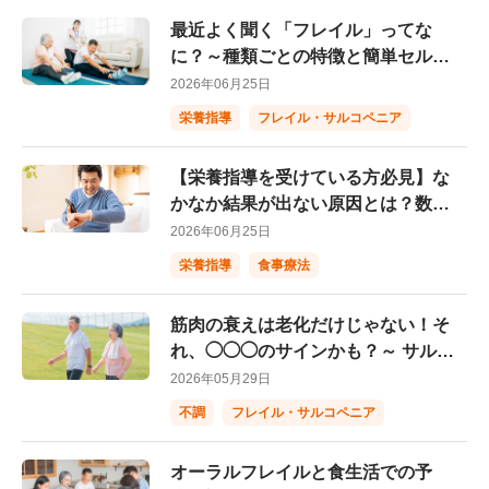
最近よく聞く「フレイル」ってな
に？～種類ごとの特徴と簡単セルフ
チェック～
2026年06月25日
栄養指導
フレイル・サルコペニア
【栄養指導を受けている方必見】な
かなか結果が出ない原因とは？数値
改善のコツや具体例を紹介！
2026年06月25日
栄養指導
食事療法
筋肉の衰えは老化だけじゃない！そ
れ、◯◯◯のサインかも？～ サルコ
ペニアとロコモを防ぐために～
2026年05月29日
不調
フレイル・サルコペニア
オーラルフレイルと食生活での予