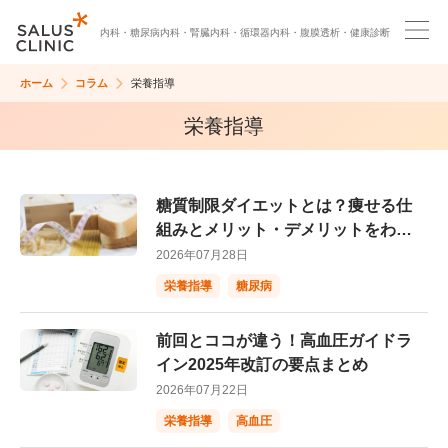
内科・
糖尿病内科・
腎臓内科・
循環器内科・
腹膜透析・
健康診断
ホーム
コラム
栄養指導
栄養指導
糖質制限ダイエットとは？痩せる仕
組みとメリット・デメリットをわか
りやすく解説 ！
2026年07月28日
栄養指導
糖尿病
前回とココが違う！高血圧ガイドラ
イン2025年改訂の要点まとめ
2026年07月22日
栄養指導
高血圧