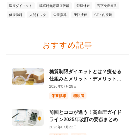
医療ダイエット
睡眠時無呼吸症候群
禁煙外来
舌下免疫療法
健康診断
人間ドック
栄養指導
予防接種
CT・内視鏡
おすすめ記事
糖質制限ダイエットとは？痩せる
仕組みとメリット・デメリットを
わかりやすく解説 ！
2026年07月28日
栄養指導
糖尿病
前回とココが違う！高血圧ガイド
ライン2025年改訂の要点まとめ
2026年07月22日