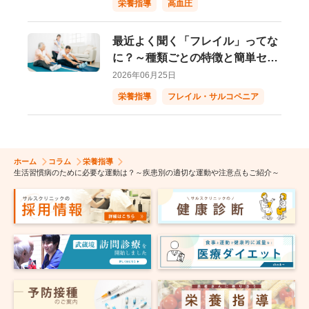
栄養指導
高血圧
最近よく聞く「フレイル」ってな
に？～種類ごとの特徴と簡単セル
フチェック～
2026年06月25日
栄養指導
フレイル・サルコペニア
ホーム
コラム
栄養指導
生活習慣病のために必要な運動は？～疾患別の適切な運動や注意点もご紹介～