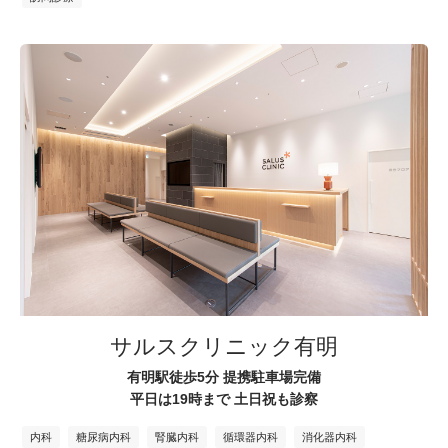
サルスクリニック有明
有明駅徒歩5分 提携駐車場完備
平日は19時まで 土日祝も診察
内科
糖尿病内科
腎臓内科
循環器内科
消化器内科