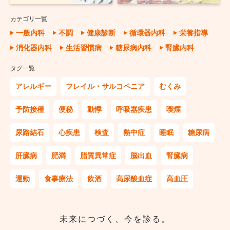
カテゴリ一覧
一般内科
不調
健康診断
循環器内科
栄養指導
消化器内科
生活習慣病
糖尿病内科
腎臓内科
タグ一覧
アレルギー
フレイル・サルコペニア
むくみ
予防接種
便秘
動悸
呼吸器疾患
喫煙
尿路結石
心疾患
検査
熱中症
睡眠
糖尿病
肝臓病
肥満
脂質異常症
脳出血
腎臓病
運動
食事療法
飲酒
高尿酸血症
高血圧
未来につづく、今を診る。