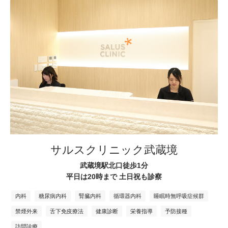
サルスクリニック武蔵境
武蔵境駅北口徒歩1分
平日は20時まで 土日祝も診察
内科
糖尿病内科
腎臓内科
循環器内科
睡眠時無呼吸症候群
禁煙外来
舌下免疫療法
健康診断
栄養指導
予防接種
訪問診療