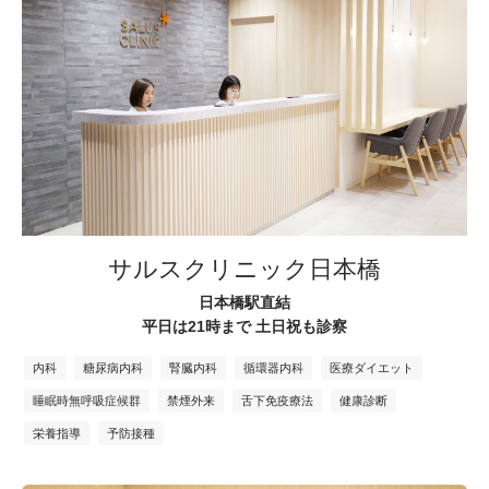
サルスクリニック日本橋
日本橋駅直結
平日は21時まで 土日祝も診察
内科
糖尿病内科
腎臓内科
循環器内科
医療ダイエット
睡眠時無呼吸症候群
禁煙外来
舌下免疫療法
健康診断
栄養指導
予防接種